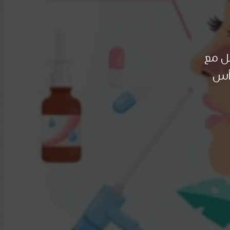
مل مع
رأس